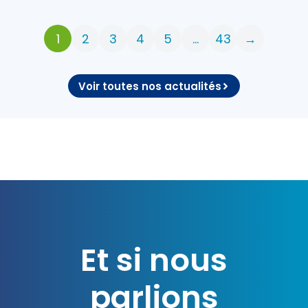
1
2
3
4
5
…
43
→
Voir toutes nos actualités
Et si nous
parlions