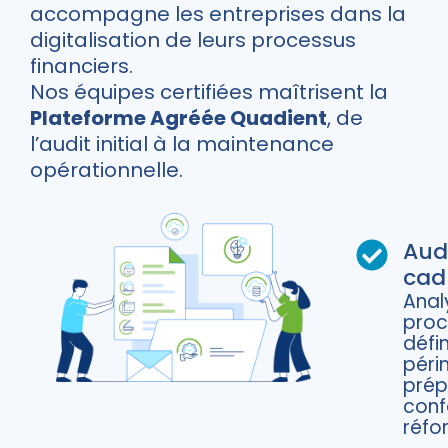
accompagne les entreprises dans la
digitalisation de leurs processus
financiers.
Nos équipes certifiées maîtrisent la
Plateforme Agréée Quadient
, de
l’audit initial à la maintenance
opérationnelle.
Audi
cad
Anal
proc
défi
péri
prép
conf
réfo