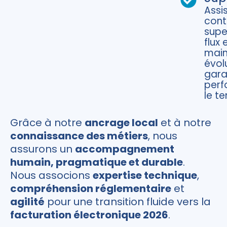
Assi
cont
supe
flux 
mai
évol
gara
perf
le t
Grâce à notre
ancrage local
et à notre
connaissance des métiers
, nous
assurons un
accompagnement
humain, pragmatique et durable
.
Nous associons
expertise technique
,
compréhension réglementaire
et
agilité
pour une transition fluide vers la
facturation électronique 2026
.