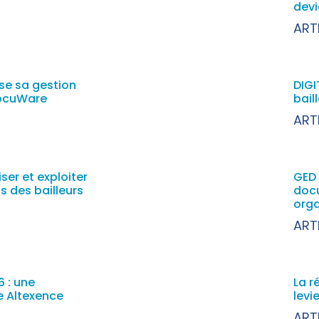
devi
ART
se sa gestion
DIGI
DocuWare
bail
ART
ser et exploiter
GED 
 des bailleurs
docu
orga
ART
 : une
La r
e Altexence
levi
ART