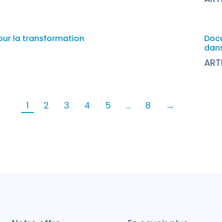
our la transformation
Doc
dans
ART
1
2
3
4
5
…
8
→