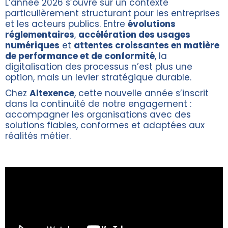
L’année 2026 s’ouvre sur un contexte
particulièrement structurant pour les entreprises
et les acteurs publics. Entre
évolutions
réglementaires
,
accélération des usages
numériques
et
attentes croissantes en matière
de performance et de conformité
, la
digitalisation des processus n’est plus une
option, mais un levier stratégique durable.
Chez
Altexence
, cette nouvelle année s’inscrit
dans la continuité de notre engagement :
accompagner les organisations avec des
solutions fiables, conformes et adaptées aux
réalités métier.