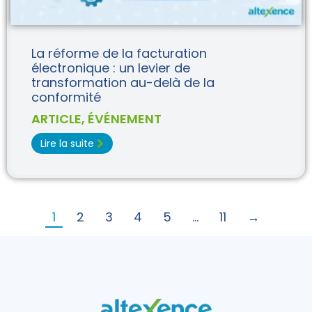
La réforme de la facturation
électronique : un levier de
transformation au-delà de la
conformité
ARTICLE
,
ÉVÉNEMENT
Lire la suite
1
2
3
4
5
…
11
→