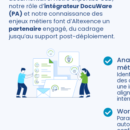
notre rôle d’
intégrateur DocuWare
(PA)
et notre connaissance des
enjeux métiers font d’Altexence un
partenaire
engagé, du cadrage
jusqu’au support post-déploiement.
Ana
mét
Iden
des 
une 
alig
inter
Wor
Para
auto