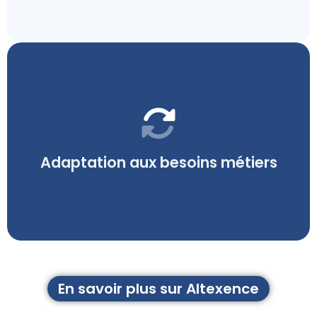
les processus de chaque structure.
enjeux variés, permettant d’aligner DocuWare sur
Déploiements réalisés auprès d’organisations aux
Adaptation aux besoins métiers
En savoir plus sur Altexence