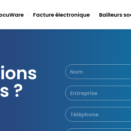
ocuWare
Facture électronique
Bailleurs s
lions
s ?