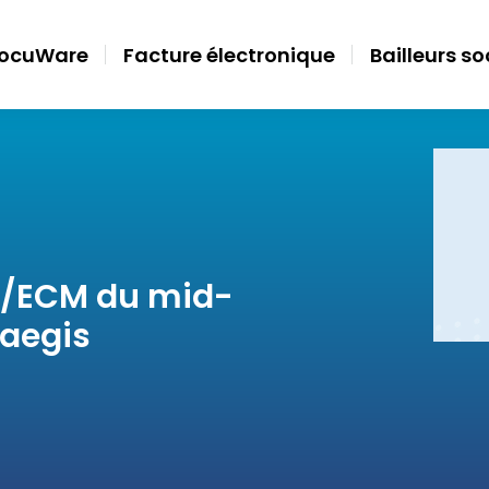
ocuWare
Facture électronique
Bailleurs s
D/ECM du mid-
xaegis