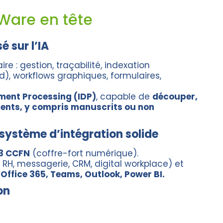
uWare en tête
é sur l’IA
: gestion, traçabilité, indexation
), workflows graphiques, formulaires,
ment Processing (IDP)
, capable de
découper,
ments, y compris manuscrits ou non
cosystème d’intégration solide
3 CCFN
(coffre-fort numérique).
 RH, messagerie, CRM, digital workplace) et
e
Office 365, Teams, Outlook, Power BI.
on