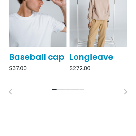
Baseball cap
Longleave
O
s
$
37.00
$
272.00
$