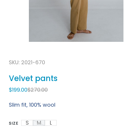
SKU: 2021-670
Velvet pants
$
199.00
$
270.00
Slim fit, 100% wool
S
M
L
SIZE