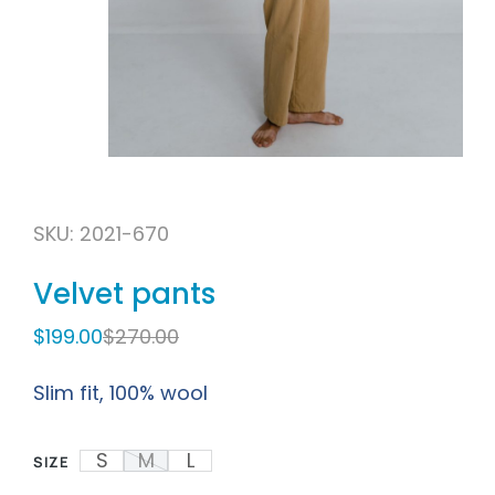
SKU: 2021-670
Velvet pants
$
199.00
$
270.00
Slim fit, 100% wool
S
M
L
SIZE