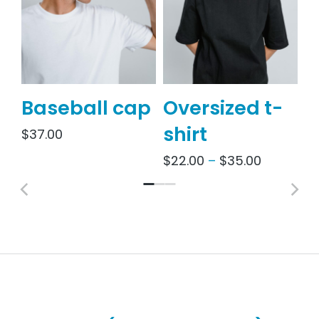
Baseball cap
Oversized t-
V
shirt
$
37.00
$
$
22.00
–
$
35.00