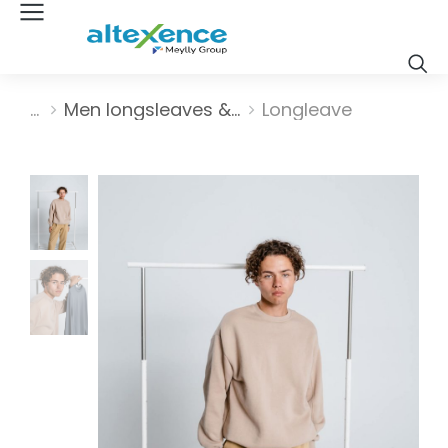
Vous êtes ici :
Men longsleaves &…
Longleave