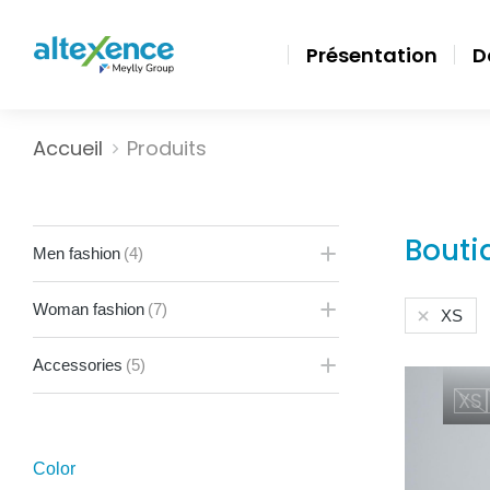
Présentation
D
Vous êtes ici :
Accueil
Produits
Bouti
Men fashion
(4)
Woman fashion
(7)
XS
Accessories
(5)
XS
Color