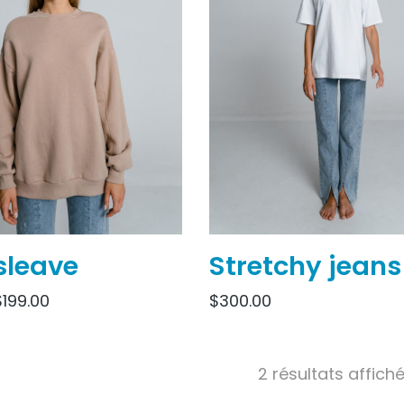
sleave
Stretchy jeans
$
199.00
$
300.00
2 résultats affich