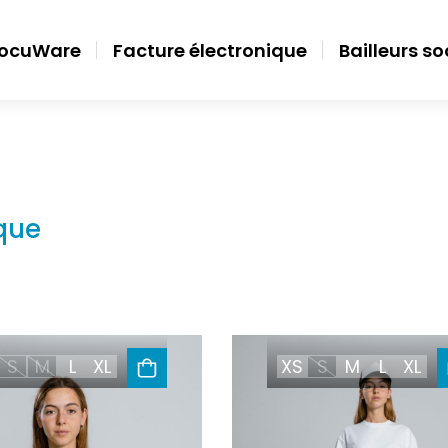
ocuWare
Facture électronique
Bailleurs s
que
S
M
L
XL
XS
S
M
L
XL