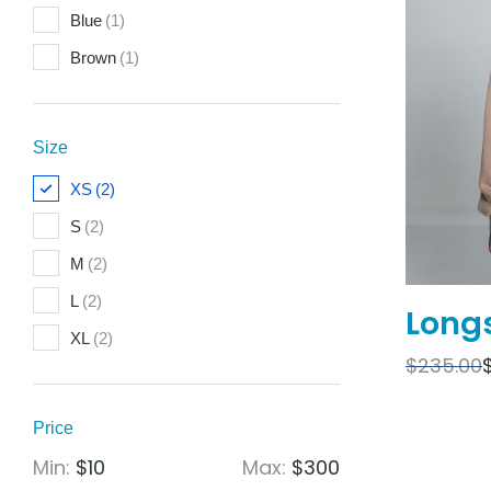
Blue
(1)
Brown
(1)
Size
XS
(2)
S
(2)
M
(2)
L
(2)
Long
XL
(2)
$
235.00
Price
Min:
$10
Max:
$300