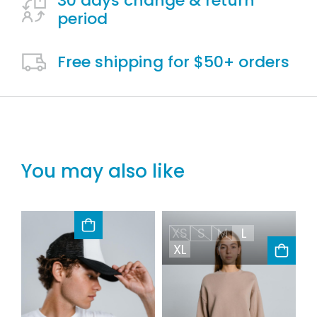
30 days change & return
period
Free shipping for $50+ orders
You may also like
XS
S
M
L
XL