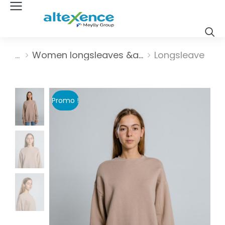
Vous êtes ici :
Women longsleaves &a…
Longsleave
Promo !