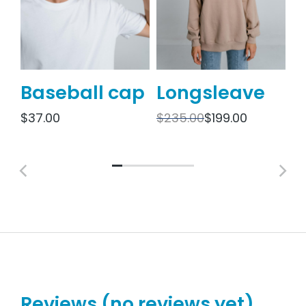
ag
Baseball cap
Longsleave
M
$
37.00
$
235.00
$
199.00
$
Reviews (no reviews yet)