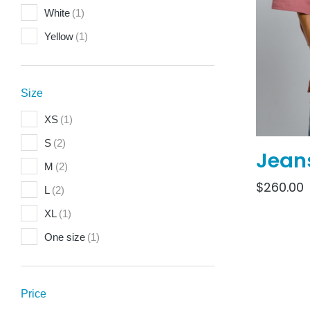
White
(1)
Yellow
(1)
Size
XS
(1)
S
(2)
Jean
M
(2)
$
260.00
L
(2)
XL
(1)
One size
(1)
Price