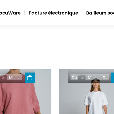
ocuWare
Facture électronique
Bailleurs s
S
M
L
XS
S
M
L
XL