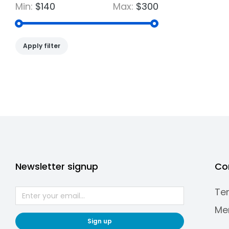
Min:
$140
Max:
$300
Apply filter
Newsletter signup
Co
Te
Me
Sign up