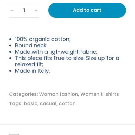
Add to cart
﹣
﹢
100% organic cotton;
Round neck
Made with a ligt-weight fabric;
This piece fits true to size. Size up for a
relaxed fit;
Made in Italy.
Categories:
Woman fashion
,
Women t-shirts
Tags:
basic
,
casual
,
cotton