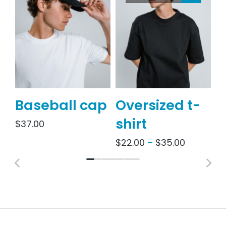
Baseball cap
Oversized t-
S
shirt
j
$
37.00
$
22.00
–
$
35.00
$