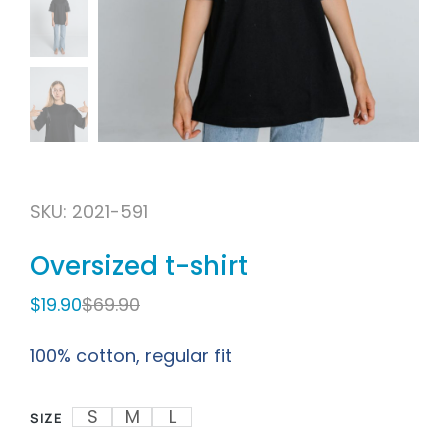
SKU: 2021-591
Oversized t-shirt
$
19.90
$
69.90
100% cotton, regular fit
S
M
L
SIZE