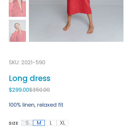
SKU: 2021-590
Long dress
$
299.00
$
350.00
100% linen, relaxed fit
S
M
L
XL
SIZE