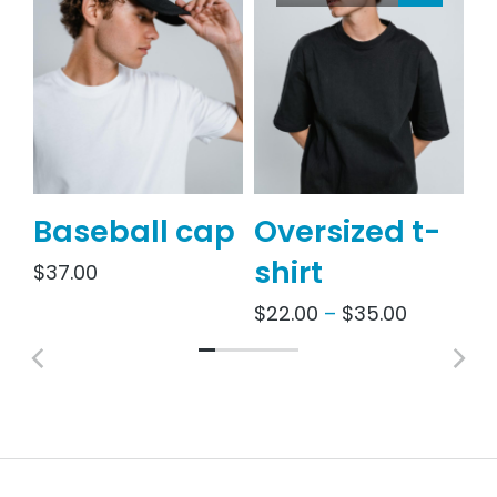
Baseball cap
Oversized t-
S
shirt
j
$
37.00
$
22.00
–
$
35.00
$