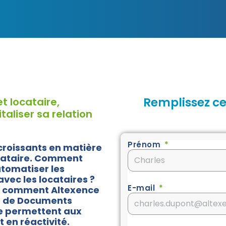
Remplissez ce
et locataire,
aliser sa relation
Prénom
 croissants en matière
ocataire. Comment
tomatiser les
vec les locataires ?
E-mail
z comment Altexence
ue de Documents
re permettent aux
 en réactivité.