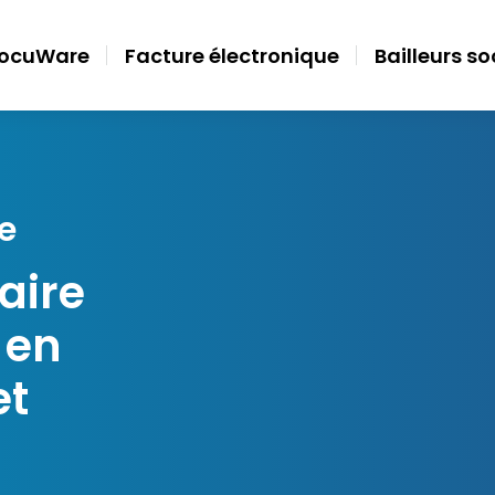
ocuWare
Facture électronique
Bailleurs s
e
aire
 en
et