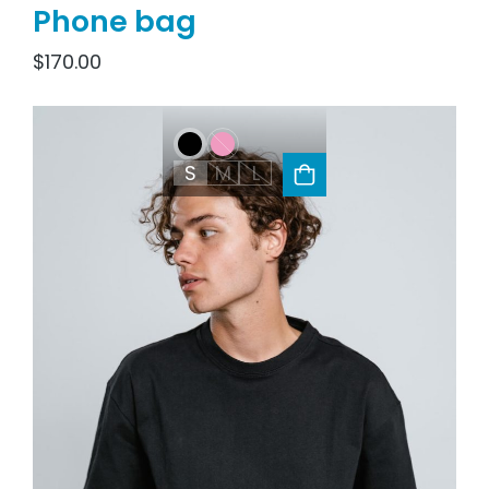
Phone bag
$
170.00
S
M
L