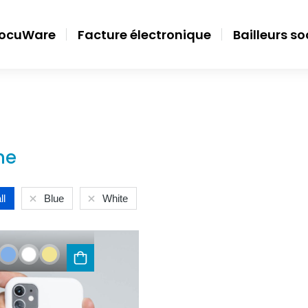
ocuWare
Facture électronique
Bailleurs s
ne
ll
Blue
White