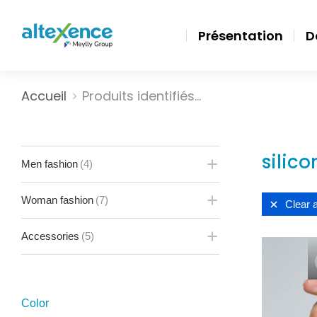
Présentation
D
Vous êtes ici :
Accueil
Produits identifiés…
silico
Men fashion
(4)
Woman fashion
(7)
Clear a
Accessories
(5)
Color