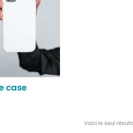
e case
Voici le seul résult