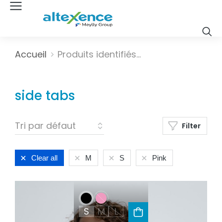
Vous êtes ici :
Accueil
Produits identifiés…
side tabs
Filter
Clear all
M
S
Pink
S
M
L