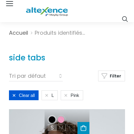
Vous êtes ici :
Accueil
Produits identifiés…
side tabs
Filter
Clear all
L
Pink
S
M
L