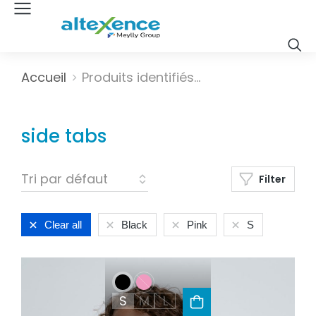
Vous êtes ici :
Accueil
Produits identifiés…
side tabs
Filter
Clear all
Black
Pink
S
S
M
L