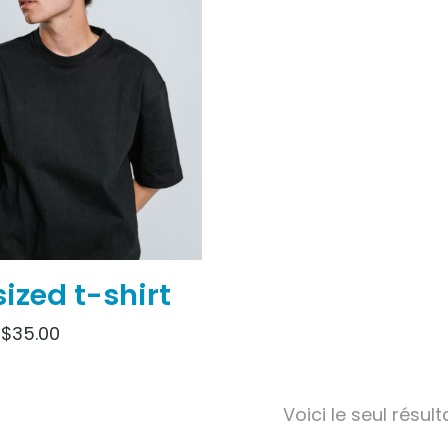
ized t-shirt
–
$
35.00
Voici le seul résult