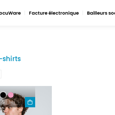
ocuWare
Facture électronique
Bailleurs s
-shirts
S
M
L