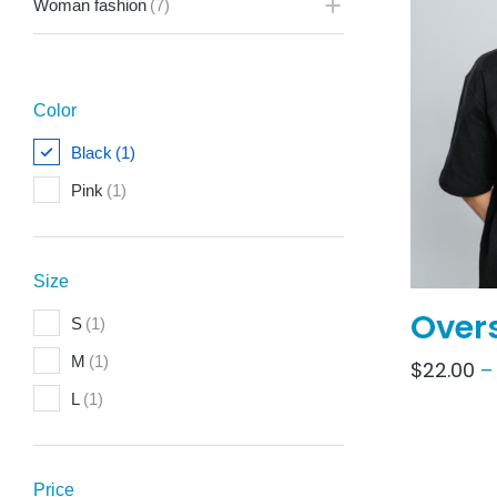
Woman fashion
(7)
Color
Black
(1)
Pink
(1)
Size
Overs
S
(1)
M
(1)
$
22.00
L
(1)
Price