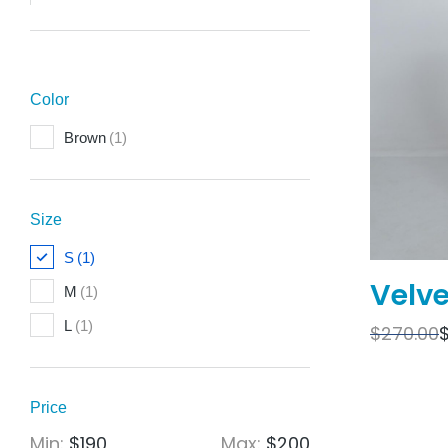
Color
Brown
(1)
Size
S
(1)
Velve
M
(1)
L
(1)
$
270.00
Price
Min:
$190
Max:
$200