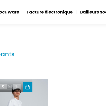
ocuWare
Facture électronique
Bailleurs s
ants
S
M
L